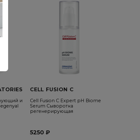
ATORIES
CELL FUSION C
рующий и
Cell Fusion C Expert pH Biome
egenyal
Serum Сыворотка
регенерирующая
5250 ₽