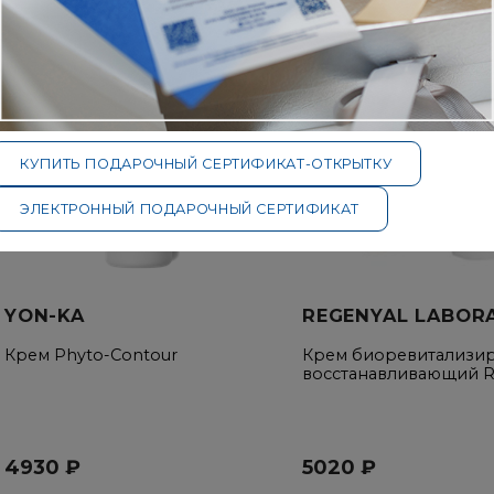
КУПИТЬ ПОДАРОЧНЫЙ СЕРТИФИКАТ-ОТКРЫТКУ
ЭЛЕКТРОННЫЙ ПОДАРОЧНЫЙ СЕРТИФИКАТ
YON-KA
REGENYAL LABOR
Крем Phyto-Contour
Крем биоревитализи
восстанавливающий R
4930 ₽
5020 ₽