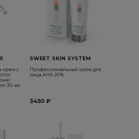
R
SWEET SKIN SYSTEM
а-крем с
Профессиональный крем для
ости
лица АНА 20%
ower
um 30 мл
3450 ₽