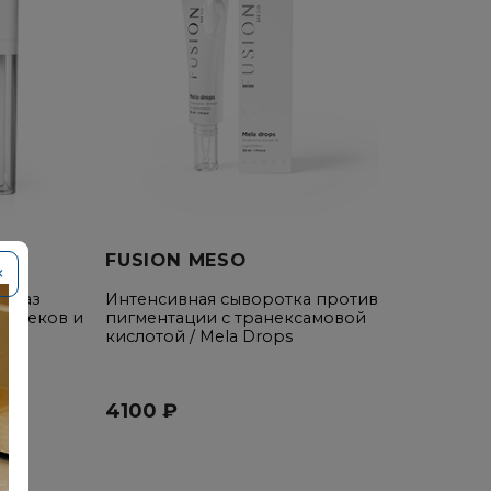
FUSION MESO
×
 глаз
Интенсивная сыворотка против
, отеков и
пигментации c транексамовой
кислотой / Mela Drops
4100 ₽