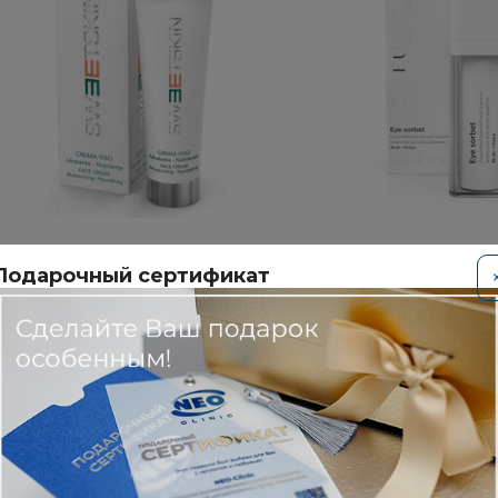
SWEET SKIN SYSTEM
FUSION MESO
Подарочный сертификат
Крем увлажняющий
Крем для кожи вокруг
питательный
против темных кругов
морщин / Eye Sorbet
3450 ₽
3900 ₽