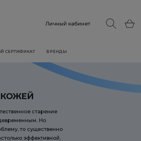
Личный кабинет
Й СЕРТИФИКАТ
БРЕНДЫ
 КОЖЕЙ
стественное старение
ждевременным. Но
облему, то существенно
астолько эффективной,