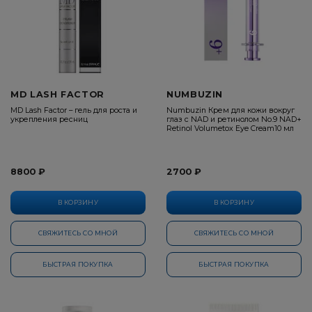
MD LASH FACTOR
NUMBUZIN
MD Lash Factor – гель для роста и
Numbuzin Крем для кожи вокруг
укрепления ресниц
глаз с NAD и ретинолом No.9 NAD+
Retinol Volumetox Eye Cream10 мл
8800 ₽
2700 ₽
В КОРЗИНУ
В КОРЗИНУ
СВЯЖИТЕСЬ СО МНОЙ
СВЯЖИТЕСЬ СО МНОЙ
БЫСТРАЯ ПОКУПКА
БЫСТРАЯ ПОКУПКА