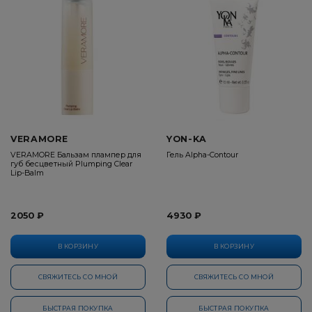
VERAMORE
YON-KA
VERAMORE Бальзам плампер для
Гель Alpha-Contour
губ бесцветный Plumping Clear
Lip-Balm
2050 ₽
4930 ₽
В КОРЗИНУ
В КОРЗИНУ
СВЯЖИТЕСЬ СО МНОЙ
СВЯЖИТЕСЬ СО МНОЙ
БЫСТРАЯ ПОКУПКА
БЫСТРАЯ ПОКУПКА