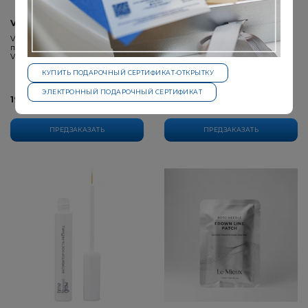
VERAMORE
TIME TO GROW
VERAMORE Бальзам для губ
Активатор роста бровей
пигментированный Glamour Rose
Vegan Lip Balm
КУПИТЬ ПОДАРОЧНЫЙ СЕРТИФИКАТ-ОТКРЫТКУ
ЭЛЕКТРОННЫЙ ПОДАРОЧНЫЙ СЕРТИФИКАТ
1950 ₽
4350 ₽
ПРЕДЗАКАЗАТЬ
ПРЕДЗАКАЗАТЬ