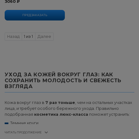
3060 ₽
ПРЕДЗАКАЗАТЬ
Previous
Next
Назад
1 из 1
Далее
УХОД ЗА КОЖЕЙ ВОКРУГ ГЛАЗ: КАК
СОХРАНИТЬ МОЛОДОСТЬ И СВЕЖЕСТЬ
ВЗГЛЯДА
Кожа вокруг глаз в
7 раз тоньше
, чем на остальных участках
лица, и требует особого бережного ухода. Правильно
подобранная
косметика люкс-класса
поможет устранить:
Темные круги
Отеки и мешки
ЧИТАТЬ ПРОДОЛЖЕНИЕ