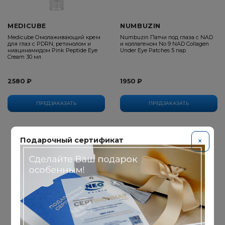
MEDICUBE
NUMBUZIN
Medicube Омолаживающий крем
Numbuzin Патчи под глаза с NAD
для глаз с PDRN, ретинолом и
и коллагеном No 9 NAD Collagen
ниацинамидом Pink Peptide Eye
Under Eye Patches 5 пар
Cream 30 мл
2580 ₽
1950 ₽
ПРЕДЗАКАЗАТЬ
ПРЕДЗАКАЗАТЬ
Подарочный сертификат
×