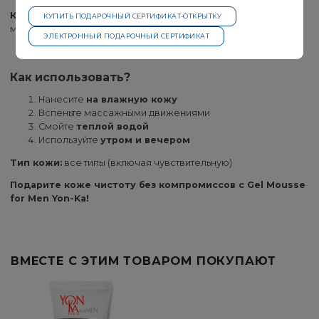
Квинтэссенция Yon-Ka
– фирменный комплекс эфирных
КУПИТЬ ПОДАРОЧНЫЙ СЕРТИФИКАТ-ОТКРЫТКУ
масел
ЭЛЕКТРОННЫЙ ПОДАРОЧНЫЙ СЕРТИФИКАТ
Как использовать?
Нанесите
на влажную кожу
Вспеньте массажными движениями
Смойте
теплой водой
Используйте
утром и вечером
Тип кожи:
все типы (включая чувствительную)
Подарите коже чистоту без компромиссов с Gel Mousse
for Men Yon-Ka!
ВМЕСТЕ С ЭТИМ ТОВАРОМ ПОКУПАЮТ