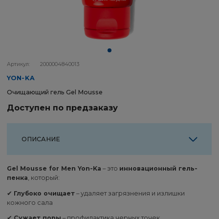
Артикул:
2000004840013
YON-KA
Очищающий гель Gel Mousse
Доступен по предзаказу
ОПИСАНИЕ
Gel Mousse for Men Yon-Ka
– это
инновационный гель-
пенка
, который:
✔
Глубоко очищает
– удаляет загрязнения и излишки
кожного сала
✔
Сужает поры
– профилактика черных точек