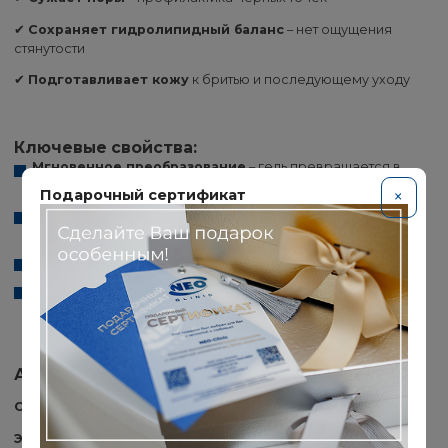
✔
Сохраняет гидролипидный баланс
– нет ощущения
стянутости
✔
Подготавливает кожу
к бритью и последующему уходу
Ключевые свойства:
Мгновенное преобразование
– гель превращается в
воздушную пену
Подарочный сертификат
×
Антисептический эффект
– медь и солодка
дезинфицируют кожу
Освежающий аромат
– ноты сладкого лимона
Универсальность
– подходит даже для чувствительной
кожи
Активные компоненты:
Солодка и ирис
– смягчают и успокаивают
Эфирное масло лимона
– тонизирует и освежает