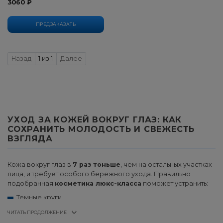
3060 ₽
ПРЕДЗАКАЗАТЬ
Previous
Next
Назад
1 из 1
Далее
УХОД ЗА КОЖЕЙ ВОКРУГ ГЛАЗ: КАК
СОХРАНИТЬ МОЛОДОСТЬ И СВЕЖЕСТЬ
ВЗГЛЯДА
Кожа вокруг глаз в
7 раз тоньше
, чем на остальных участках
лица, и требует особого бережного ухода. Правильно
подобранная
косметика люкс-класса
поможет устранить:
Темные круги
Отеки и мешки
ЧИТАТЬ ПРОДОЛЖЕНИЕ