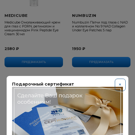
MEDICUBE
NUMBUZIN
Medicube Омолаживающий крем
Numbuzin Патчи под глаза с NAD
для глаз с PDRN, ретинолом и
и коллагеном No 9 NAD Collagen
ниацинамидом Pink Peptide Eye
Under Eye Patches 5 пар
Cream 30 мл
2580 ₽
1950 ₽
ПРЕДЗАКАЗАТЬ
ПРЕДЗАКАЗАТЬ
Подарочный сертификат
×