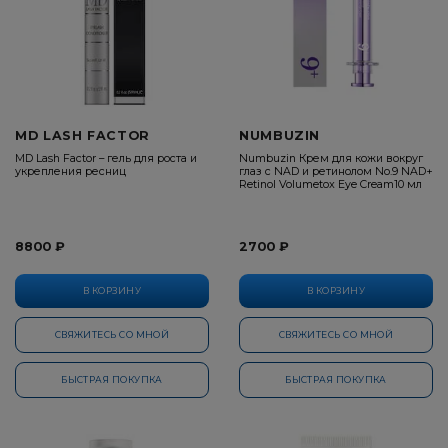
MD LASH FACTOR
NUMBUZIN
MD Lash Factor – гель для роста и
Numbuzin Крем для кожи вокруг
укрепления ресниц
глаз с NAD и ретинолом No.9 NAD+
Retinol Volumetox Eye Cream10 мл
8800 ₽
2700 ₽
В КОРЗИНУ
В КОРЗИНУ
СВЯЖИТЕСЬ СО МНОЙ
СВЯЖИТЕСЬ СО МНОЙ
БЫСТРАЯ ПОКУПКА
БЫСТРАЯ ПОКУПКА