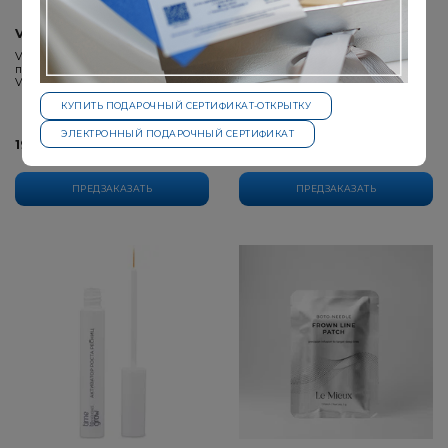
VERAMORE
TIME TO GROW
VERAMORE Бальзам для губ
Активатор роста бровей
пигментированный Glamour Rose
Vegan Lip Balm
КУПИТЬ ПОДАРОЧНЫЙ СЕРТИФИКАТ-ОТКРЫТКУ
ЭЛЕКТРОННЫЙ ПОДАРОЧНЫЙ СЕРТИФИКАТ
1950 ₽
4350 ₽
ПРЕДЗАКАЗАТЬ
ПРЕДЗАКАЗАТЬ