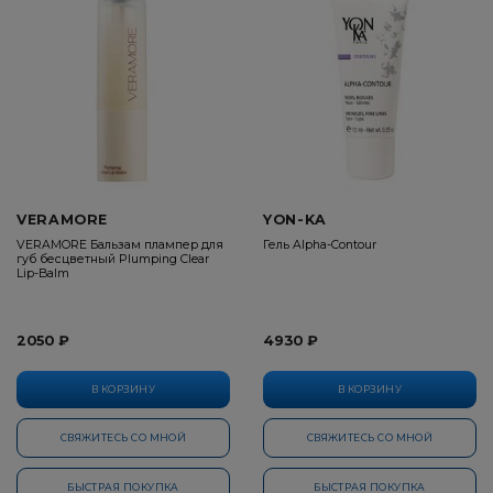
VERAMORE
YON-KA
VERAMORE Бальзам плампер для
Гель Alpha-Contour
губ бесцветный Plumping Clear
Lip-Balm
2050 ₽
4930 ₽
В КОРЗИНУ
В КОРЗИНУ
СВЯЖИТЕСЬ СО МНОЙ
СВЯЖИТЕСЬ СО МНОЙ
БЫСТРАЯ ПОКУПКА
БЫСТРАЯ ПОКУПКА