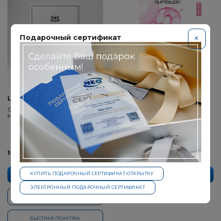
Подарочный сертификат
×
LE MIEUX
NUMBUZIN
Стимулирующая маска / Bio Cell
Numbuzin Увлажняющая
Mask №4
тканевая маска с ПДРН розы и
коллагеном No 2 Rose PDRN
Collagen Plumping Sheet Mask
10450 ₽
300 ₽
КУПИТЬ ПОДАРОЧНЫЙ СЕРТИФИКАТ-ОТКРЫТКУ
В КОРЗИНУ
ПРЕДЗАКАЗАТЬ
ЭЛЕКТРОННЫЙ ПОДАРОЧНЫЙ СЕРТИФИКАТ
СВЯЖИТЕСЬ СО МНОЙ
БЫСТРАЯ ПОКУПКА