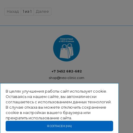
Previous
Next
Назад
1 из 1
Далее
+7 3452 682-682
shop@neo-clinic.com
В целях улучшения работы сайт использует cookie.
Оставаясь на нашем сайте, вы автоматически
соглашаетесь с использованием данных технологий.
ВОЗВРАТ
В случае отказа вы можете отключить сохранение
ДОСТАВКА
cookie в настройках вашего браузера или
ОПЛАТА
прекратить использование сайта.
КОНТАКТЫ
ПОЛИТИКА КОНФИДЕНЦИАЛЬНОСТИ
Я СОГЛАСЕН (НА)