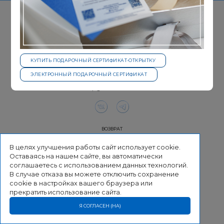
КУПИТЬ ПОДАРОЧНЫЙ СЕРТИФИКАТ-ОТКРЫТКУ
ЭЛЕКТРОННЫЙ ПОДАРОЧНЫЙ СЕРТИФИКАТ
+7 3452 682-682
shop@neo-clinic.com
ВОЗВРАТ
ДОСТАВКА
В целях улучшения работы сайт использует cookie.
ОПЛАТА
Оставаясь на нашем сайте, вы автоматически
КОНТАКТЫ
соглашаетесь с использованием данных технологий.
ПОЛИТИКА КОНФИДЕНЦИАЛЬНОСТИ
В случае отказа вы можете отключить сохранение
cookie в настройках вашего браузера или
прекратить использование сайта.
Я СОГЛАСЕН (НА)