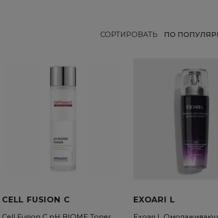
СОРТИРОВАТЬ
ПО ПОПУЛЯР
CELL FUSION C
EXOARI L
Cell Fusion C pH BIOME Toner
Exoari L Омолаживаю