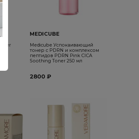
MEDICUBE
Toner
Medicube Успокаивающий
жи
тонер с PDRN и комплексом
пептидов PDRN Pink CICA
Soothing Toner 250 мл
2800 ₽