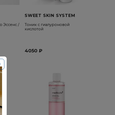
SWEET SKIN SYSTEM
 Эссенс /
Тоник с гиалуроновой
кислотой
4050 ₽
×