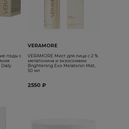
VERAMORE
е пэды с
VERAMORE Мист для лица с 2 %
яния
мелатонина и экзосомами
Daily
Brightening Exo Melatonin Mist,
50 мл
2550 ₽