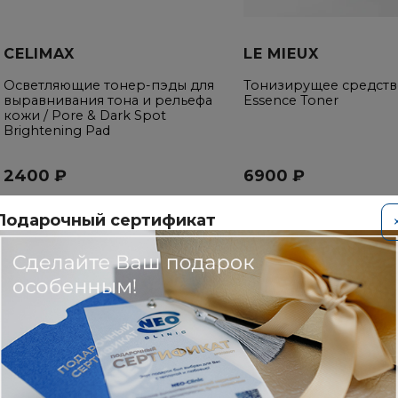
CELIMAX
LE MIEUX
Осветляющие тонер-пэды для
Тонизирущее средство
выравнивания тона и рельефа
Essence Toner
кожи / Pore & Dark Spot
Brightening Pad
2400 ₽
6900 ₽
Подарочный сертификат