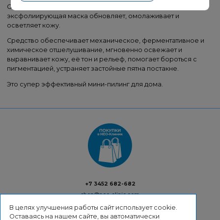
Обновляющая маска тройного действия. Микро-
эксфолиирующая маска обновляет, омолаживает и
осветляет кожу.
Средство обеспечивает механическое, ферментативное и
химическое отшелушивание, мгновенно освежает и
выравнивает кожу, её тон и рельеф, помогает бороться с
пигментацией, устраняет застойные пятна постакне.
Это супер эффективный мини-пилинг для дома.
+7 3452 682-682
shop@neo-clinic.com
В целях улучшения работы сайт использует cookie.
Оставаясь на нашем сайте, вы автоматически