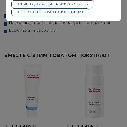
глюкан увлажняет на 20% эффективнее гиалуроновой
КУПИТЬ ПОДАРОЧНЫЙ СЕРТИФИКАТ-ОТКРЫТКУ
кислоты
Эктоин (Ectoin)
ЭЛЕКТРОННЫЙ ПОДАРОЧНЫЙ СЕРТИФИКАТ
Снижение чувствительности и покраснений
Подходит для кожи после процедур (лазер, пилинги)
Без спирта и парабенов
Бета-глюкан (Beta-Glucan)
ВМЕСТЕ С ЭТИМ ТОВАРОМ ПОКУПАЮТ
CELL FUSION C
CELL FUSION C