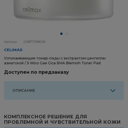
Артикул:
2298772996128
CELIMAX
Успокаивающие тонер-пэды с экстрактом центеллы
азиатской / Ji Woo Gae Cica BHA Blemish Toner Pad
Доступен по предзаказу
ОПИСАНИЕ
Центтелла азиатская (70% мадекассосид) – мощное
КОМПЛЕКСНОЕ РЕШЕНИЕ ДЛЯ
противовоспалительное действие
ПРОБЛЕМНОЙ И ЧУВСТВИТЕЛЬНОЙ КОЖИ
После очищения протрите лицо ребристой
Салициловая кислота (BHA 0.5%) – растворяет излишки